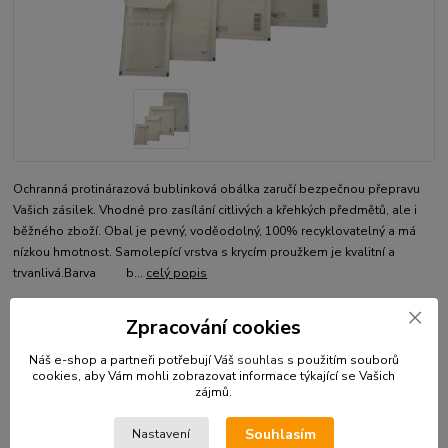
Ochranná protinárazová bublinková obálka zaručí bezpečnou přepravu
Vašich zásilek. Vhodné pro zasílání citlivých a křehkých předmětů, ale i
běžného zboží. Obal je pevný, voděodolný, 100% recyklovatelný a má
nízkou hmotnost. Samolepící vrstva s krycím proužkem je kvalitní a
trvanlivá.Barva b...
celý popis
Zpracování cookies
Dostupnost
Skladem
Náš e-shop a partneři potřebují Váš
souhlas
s použitím souborů
cookies, aby Vám mohli zobrazovat informace týkající se Vašich
Kč 199,00
/
ks
zájmů.
Kč 164,46
bez DPH
Přidat do košíku
Souhlasím
Nastavení