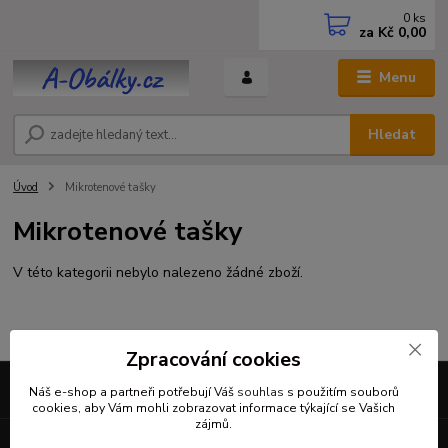
0
ks
za
Kč 0,00
Menu
Hledat
Úvod
Mikrotenové tašky
Mikrotenové tašky
V této kategorii nebylo nalezeno žádné zboží.
Zpracování cookies
Upravit sběr cookies.
Náš e-shop a partneři potřebují Váš
souhlas
s použitím souborů
cookies, aby Vám mohli zobrazovat informace týkající se Vašich
zájmů.
Vytvořeno na
Eshop-rychle.cz