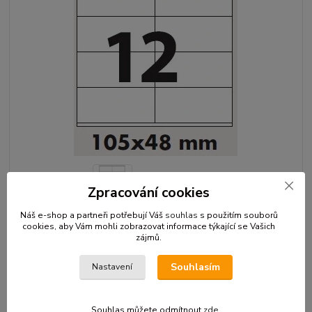
Zpracování cookies
Náš e-shop a partneři potřebují Váš
souhlas
s použitím souborů
cookies, aby Vám mohli zobrazovat informace týkající se Vašich
Rozměr etikety : 105 x 49,6mm12 etiket na archu A4 Barva : bílá Vhodné
zájmů.
jako adresní štítky na Vaše balíčky, plastové obálkyČistě bílý papír, K
popisování fixou i propiskou, k orazítkování.
celý popis
Souhlasím
Nastavení
Dostupnost
Skladem
Souhlas můžete odmítnout
zde
.