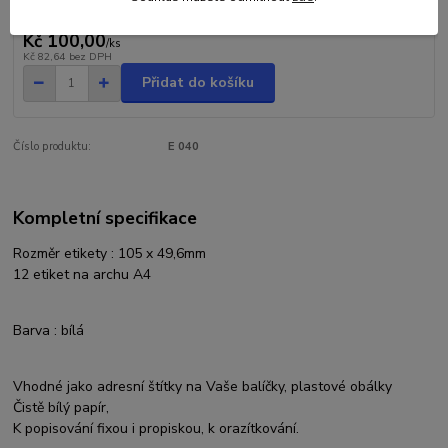
Kč 100,00
/
ks
Kč 82,64
bez DPH
Přidat do košíku
Číslo produktu:
E 040
Kompletní specifikace
Rozměr etikety : 105 x 49,6mm
12 etiket na archu A4
Barva : bílá
Vhodné jako adresní štítky na Vaše balíčky, plastové obálky
Čistě bílý papír,
K popisování fixou i propiskou, k orazítkování.