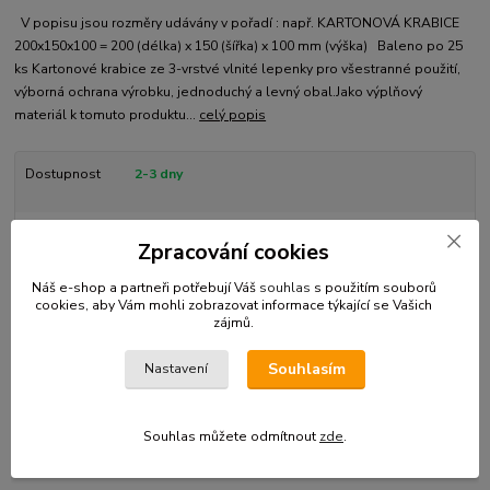
V popisu jsou rozměry udávány v pořadí : např. KARTONOVÁ KRABICE
200x150x100 = 200 (délka) x 150 (šířka) x 100 mm (výška) Baleno po 25
ks Kartonové krabice ze 3-vrstvé vlnité lepenky pro všestranné použití,
výborná ochrana výrobku, jednoduchý a levný obal.Jako výplňový
materiál k tomuto produktu...
celý popis
Dostupnost
2-3 dny
Kč 735,00
Zpracování cookies
Kč 607,44
bez DPH
Přidat do košíku
Náš e-shop a partneři potřebují Váš
souhlas
s použitím souborů
cookies, aby Vám mohli zobrazovat informace týkající se Vašich
zájmů.
Číslo produktu:
KK 400-008
Souhlasím
Nastavení
Kompletní specifikace
Souhlas můžete odmítnout
zde
.