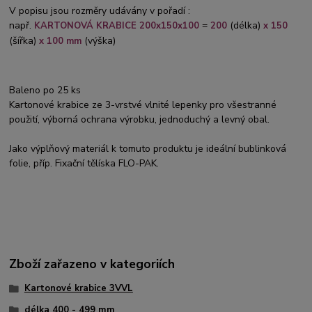
V popisu jsou rozměry udávány v pořadí :
např.
=
(délka)
KARTONOVÁ KRABICE 200x150x100
200
x 150
(šířka)
(výška)
x 100 mm
Baleno po 25 ks
Kartonové krabice ze 3-vrstvé vlnité lepenky pro všestranné
použití, výborná ochrana výrobku, jednoduchý a levný obal.
Jako výplňový materiál k tomuto produktu je ideální bublinková
folie, příp. Fixační tělíska FLO-PAK.
Zboží zařazeno v kategoriích
Kartonové krabice 3VVL
délka 400 - 499 mm