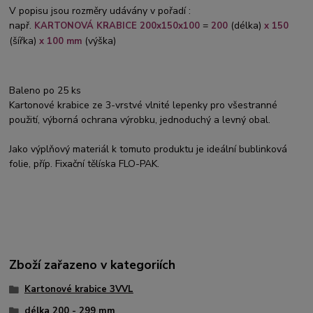
V popisu jsou rozměry udávány v pořadí :
např.
=
(délka)
KARTONOVÁ KRABICE 200x150x100
200
x 150
(šířka)
(výška)
x 100 mm
Baleno po 25 ks
Kartonové krabice ze 3-vrstvé vlnité lepenky pro všestranné
použití, výborná ochrana výrobku, jednoduchý a levný obal.
Jako výplňový materiál k tomuto produktu je ideální bublinková
folie, příp. Fixační tělíska FLO-PAK.
Zboží zařazeno v kategoriích
Kartonové krabice 3VVL
délka 200 - 299 mm