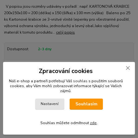
V popisu jsou rozměry udávány v pořadí : např. KARTONOVÁ KRABICE
200x150x100 = 200 (délka) x 150 (šířka) x 100 mm (výška) Baleno po 25
ks Kartonové krabice ze 3-vrstvé vlnité lepenky pro všestranné použití,
výborná ochrana výrobku, jednoduchý a levný obal.Jako výplňový
materiál k tomuto produktu...
celý popis
Dostupnost
2-3 dny
Kč 249,00
Zpracování cookies
Kč 205,79
bez DPH
Přidat do košíku
Náš e-shop a partneři potřebují Váš
souhlas
s použitím souborů
cookies, aby Vám mohli zobrazovat informace týkající se Vašich
zájmů.
Číslo produktu:
KK 200-010
Souhlasím
Nastavení
Kompletní specifikace
Souhlas můžete odmítnout
zde
.