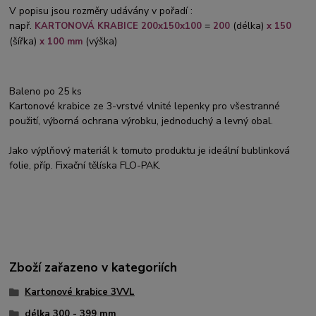
V popisu jsou rozměry udávány v pořadí :
např.
=
(délka)
KARTONOVÁ KRABICE 200x150x100
200
x 150
(šířka)
(výška)
x 100 mm
Baleno po 25 ks
Kartonové krabice ze 3-vrstvé vlnité lepenky pro všestranné
použití, výborná ochrana výrobku, jednoduchý a levný obal.
Jako výplňový materiál k tomuto produktu je ideální bublinková
folie, příp. Fixační tělíska FLO-PAK.
Zboží zařazeno v kategoriích
Kartonové krabice 3VVL
délka 300 - 399 mm