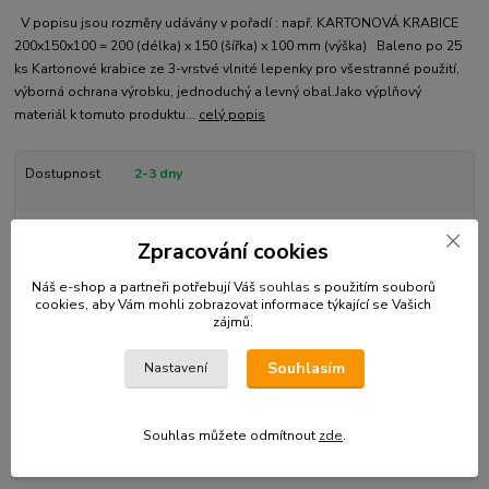
V popisu jsou rozměry udávány v pořadí : např. KARTONOVÁ KRABICE
200x150x100 = 200 (délka) x 150 (šířka) x 100 mm (výška) Baleno po 25
ks Kartonové krabice ze 3-vrstvé vlnité lepenky pro všestranné použití,
výborná ochrana výrobku, jednoduchý a levný obal.Jako výplňový
materiál k tomuto produktu...
celý popis
Dostupnost
2-3 dny
Kč 689,00
Zpracování cookies
Kč 569,42
bez DPH
Přidat do košíku
Náš e-shop a partneři potřebují Váš
souhlas
s použitím souborů
cookies, aby Vám mohli zobrazovat informace týkající se Vašich
zájmů.
Číslo produktu:
KK 300-015
Souhlasím
Nastavení
Kompletní specifikace
Souhlas můžete odmítnout
zde
.