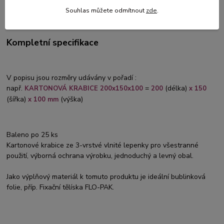
Číslo produktu:
KK 500-004
Souhlas můžete odmítnout
zde
.
Kompletní specifikace
V popisu jsou rozměry udávány v pořadí :
např.
=
(délka)
KARTONOVÁ KRABICE 200x150x100
200
x 150
(šířka)
(výška)
x 100 mm
Baleno po 25 ks
Kartonové krabice ze 3-vrstvé vlnité lepenky pro všestranné
použití, výborná ochrana výrobku, jednoduchý a levný obal.
Jako výplňový materiál k tomuto produktu je ideální bublinková
folie, příp. Fixační tělíska FLO-PAK.