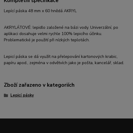
Kompletní specifikace
Lepící páska 48 mm x 60 hnědá AKRYL
AKRYLÁTOVÉ: lepidlo založené na bázi vody. Univerzální, po
aplikaci dosahuje velmi rychle 100% lepicího účinku.
Problematické je použití při nízkých teplotách.
Lepicí páska se dá využít na přelepování kartonových krabic,
papíru apod., zejména v odvětvích jako je pošta, kancelář, sklad.
Zboží zařazeno v kategoriích
Lepicí pásky
Upravit sběr cookies.