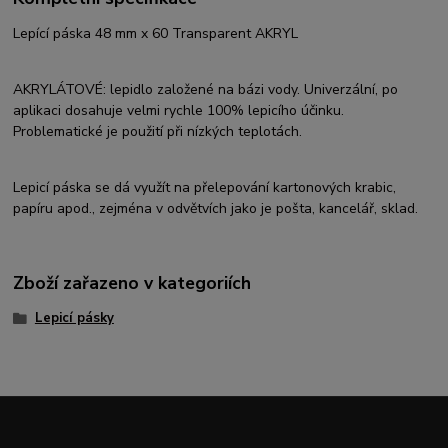
Lepící páska 48 mm x 60 Transparent AKRYL
AKRYLÁTOVÉ: lepidlo založené na bázi vody. Univerzální, po
aplikaci dosahuje velmi rychle 100% lepicího účinku.
Problematické je použití při nízkých teplotách.
Lepicí páska se dá využít na přelepování kartonových krabic,
papíru apod., zejména v odvětvích jako je pošta, kancelář, sklad.
Zboží zařazeno v kategoriích
Lepicí pásky
Upravit sběr cookies.