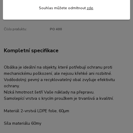
Kč 3,06
bez DPH
Souhlas můžete odmítnout
zde
.
Přidat do košíku
Číslo produktu:
PO 400
Kompletní specifikace
Obálka je ideální na objekty, které potřebují ochranu proti
mechanickému poškození, ale nejsou křehké ani rozbitné.
Voděodolný, pevný a recyklovatelný obal zvyšuje efektivitu
ochrany.
Nízká hmotnost šetří Vaše náklady na přepravu.
Samolepící vrstva s krycím proužkem je trvanlivá a kvalitní.
Materiál 2-vrstvá LDPE folie, 60µm
Síla materiálu 60my