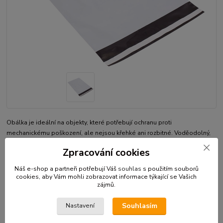
Obálka je ideální na objekty, které potřebují ochranu proti
mechanickému poškození, ale nejsou křehké ani rozbitné. Voděodolný,
pevný a recyklovatelný obal zvyšuje efektivitu ochrany. Nízká hmotnost
Zpracování cookies
šetří Vaše náklady na přepravu. Samolepící vrstva s krycím proužkem je
trvanlivá a kvalitní.Materiál ...
celý popis
Náš e-shop a partneři potřebují Váš
souhlas
s použitím souborů
cookies, aby Vám mohli zobrazovat informace týkající se Vašich
zájmů.
Dostupnost
Skladem
Souhlasím
Nastavení
Kč 3,70
/
ks